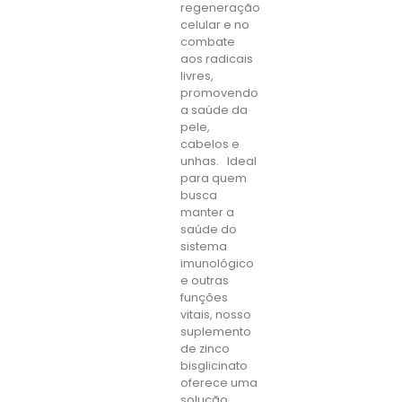
regeneração
celular e no
combate
aos radicais
livres,
promovendo
a saúde da
pele,
cabelos e
unhas. Ideal
para quem
busca
manter a
saúde do
sistema
imunológico
e outras
funções
vitais, nosso
suplemento
de zinco
bisglicinato
oferece uma
solução