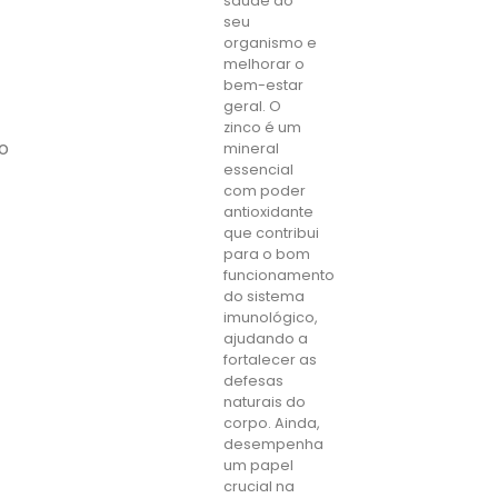
saúde do
seu
organismo e
melhorar o
bem-estar
geral. O
zinco é um
o
mineral
essencial
com poder
antioxidante
que contribui
para o bom
funcionamento
do sistema
imunológico,
ajudando a
fortalecer as
defesas
naturais do
corpo. Ainda,
desempenha
um papel
crucial na