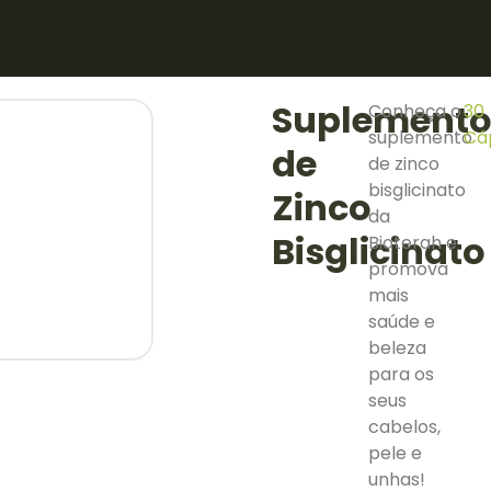
L
Suplement
Conheça o
30
suplemento
Cá
de
de zinco
bisglicinato
Zinco
da
Bisglicinato
Bioterah e
promova
mais
saúde e
beleza
para os
seus
cabelos,
pele e
unhas!