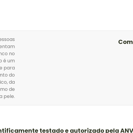
essoas
Com
sentam
inco no
o é um
e para
nto do
ico, da
smo de
a pele.
ntificamente testado e autorizado pela ANV