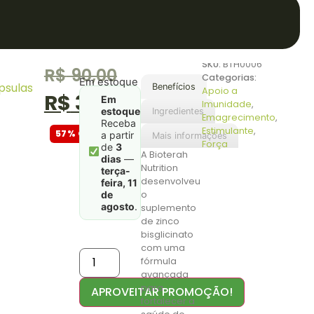
ogin ou
CADASTRE-SE
0
SKU:
BTH0006
o
R$
90,00
Categorias:
Em estoque
psulas
Benefícios
Apoio a
R$
39,00
Em
Imunidade
,
estoque
.
Ingredientes
Emagrecimento
,
Receba
Estimulante
,
57% OFF
a partir
Mais informações
Força
de
3
A Bioterah
dias
—
Nutrition
terça-
desenvolveu
feira, 11
o
de
agosto
.
suplemento
de zinco
bisglicinato
com uma
fórmula
avançada
para
APROVEITAR PROMOÇÃO!
fortalecer a