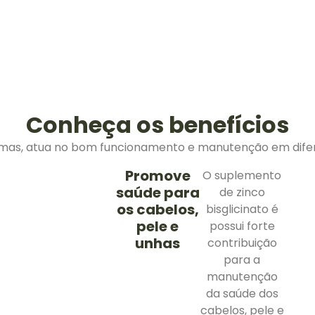
Conheça os benefícios
imas, atua no bom funcionamento e manutenção em difer
Promove
O suplemento
saúde para
de zinco
os cabelos,
bisglicinato é
pele e
possui forte
unhas
contribuição
para a
manutenção
da saúde dos
cabelos, pele e