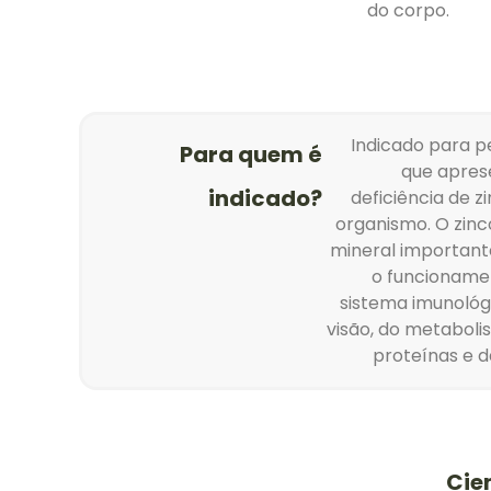
do corpo.
Indicado para p
Para quem é
que apre
indicado?
deficiência de z
organismo. O zinc
mineral important
o funcioname
sistema imunológ
visão, do metaboli
proteínas e d
Cie