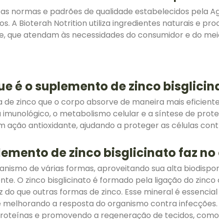
 normas e padrões de qualidade estabelecidos pela Agên
. A Bioterah Notrition utiliza ingredientes naturais e p
de, que atendam às necessidades do consumidor e do mei
ue é o suplemento de zinco bisglicin
 de zinco que o corpo absorve de maneira mais eficiente
 imunológico, o metabolismo celular e a síntese de prot
m ação antioxidante, ajudando a proteger as células cont
lemento de zinco bisglicinato faz n
anismo de várias formas, aproveitando sua alta biodisponi
iente. O zinco bisglicinato é formado pela ligação do zin
az do que outras formas de zinco. Esse mineral é essencia
 melhorando a resposta do organismo contra infecções. 
proteínas e promovendo a regeneração de tecidos, como a