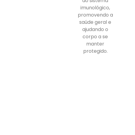
do sistema
imunológico,
promovendo a
saúde geral e
ajudando o
corpo a se
manter
protegido.