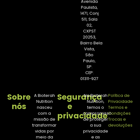
Avenida
Paulista,
1471, Conj
511, Sala
02,
CXPST
20253,
Bairro Bela
Vista,
São
Paulo,
SP.
CEP:
01311-927
Sobre
Segurança
A Bioterah
Na Bioterah
Política de
Nutrition
Nutrition,
Privacidade
nós
e
nasceu
temos o
Termos e
privacidade
com a
compromisso
Condições
missão de
de proteger
Trocas e
transformar
a sua
devoluções
vidas por
privacidade
meio da
e as