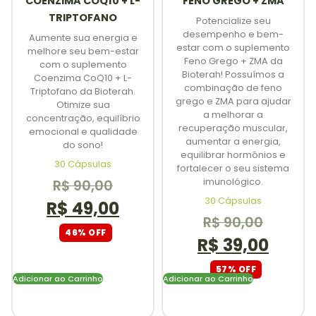
COENZIMA COQ10 + L-
FENO GREGO + ZMA
TRIPTOFANO
Potencialize seu
desempenho e bem-
Aumente sua energia e
estar com o suplemento
melhore seu bem-estar
Feno Grego + ZMA da
com o suplemento
Bioterah! Possuímos a
Coenzima CoQ10 + L-
combinação de feno
Triptofano da Bioterah.
grego e ZMA para ajudar
Otimize sua
a melhorar a
concentração, equilíbrio
recuperação muscular,
emocional e qualidade
aumentar a energia,
do sono!
equilibrar hormônios e
30 Cápsulas
fortalecer o seu sistema
imunológico.
R$
90,00
30 Cápsulas
R$
49,00
R$
90,00
46% OFF
R$
39,00
57% OFF
Adicionar ao Carrinho
Adicionar ao Carrinho