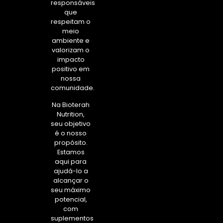
responsáveis
que
respeitam o
meio
ambiente e
valorizam o
impacto
positivo em
nossa
comunidade.
Na Bioterah
Nutrition,
seu objetivo
é o nosso
propósito.
Estamos
aqui para
ajudá-lo a
alcançar o
seu máximo
potencial,
com
suplementos