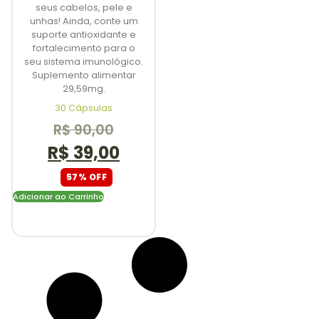
seus cabelos, pele e
unhas! Ainda, conte um
suporte antioxidante e
fortalecimento para o
seu sistema imunológico.
Suplemento alimentar
29,59mg.
30 Cápsulas
R$
90,00
R$
39,00
57% OFF
Adicionar ao Carrinho