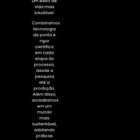
um estilo de
vida mais
saudável.
Combinamos
tecnologia
de ponta e
rigor
científico
em cada
etapa do
processo,
desde a
pesquisa
até a
produção.
Além disso,
acreditamos
em um
mundo
mais
sustentável,
adotando
práticas