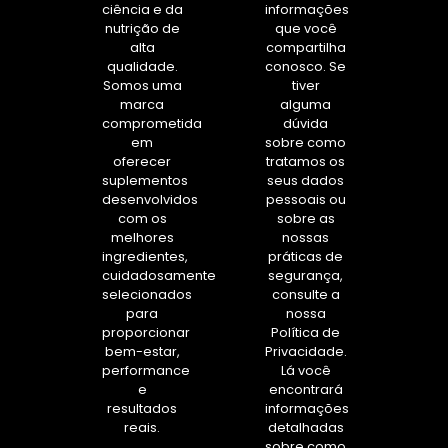
ciência e da
informações
nutrição de
que você
alta
compartilha
qualidade.
conosco. Se
Somos uma
tiver
marca
alguma
comprometida
dúvida
em
sobre como
oferecer
tratamos os
suplementos
seus dados
desenvolvidos
pessoais ou
com os
sobre as
melhores
nossas
ingredientes,
práticas de
cuidadosamente
segurança,
selecionados
consulte a
para
nossa
proporcionar
Política de
bem-estar,
Privacidade.
performance
Lá você
e
encontrará
resultados
informações
reais.
detalhadas
sobre como