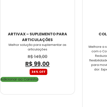
ARTIVAX – SUPLEMENTO PARA
COL
ARTICULAÇÕES
Melhor solução para suplementar as
Melhore a s
articulações
com o Col
R$
149,00
Reduza
flexibilida
R$
99,00
para mov
dor. Exp
34% OFF
Adicionar ao Carrinho