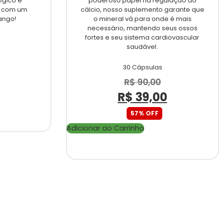
ógico e
poderoso papel na regulação do
, com um
cálcio, nosso suplemento garante que
ango!
o mineral vá para onde é mais
necessário, mantendo seus ossos
fortes e seu sistema cardiovascular
saudável.
30 Cápsulas
R$
90,00
R$
39,00
57% OFF
Adicionar ao Carrinho