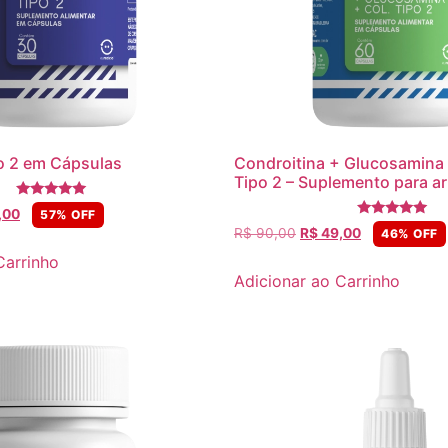
o 2 em Cápsulas
Condroitina + Glucosamina
Tipo 2 – Suplemento para ar
Avaliação
,00
57% OFF
5.00
Avaliação
R$
90,00
R$
49,00
46% OFF
de 5
5
de 5
Carrinho
Adicionar ao Carrinho