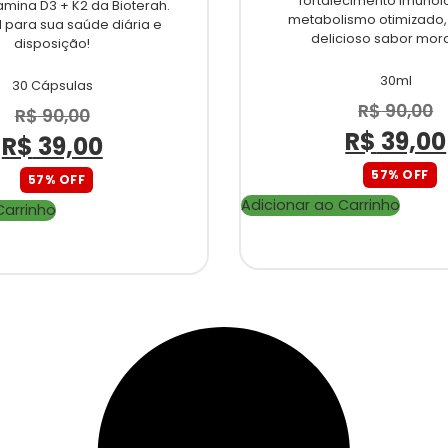
fortalecimento imunol
amina D3 + K2 da Bioterah.
metabolismo otimizado
l para sua saúde diária e
delicioso sabor mor
disposição!
30ml
30 Cápsulas
R$
90,00
R$
90,00
R$
39,00
R$
39,00
57% OFF
57% OFF
Adicionar ao Carrinho
Carrinho