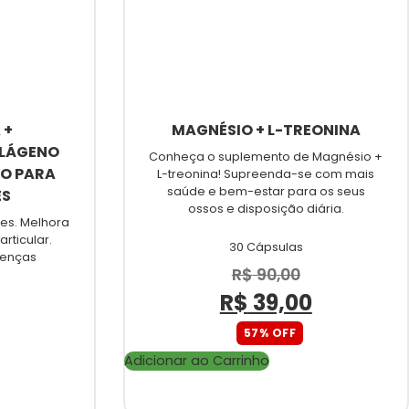
 +
MAGNÉSIO + L-TREONINA
OLÁGENO
Conheça o suplemento de Magnésio +
TO PARA
L-treonina! Supreenda-se com mais
saúde e bem-estar para os seus
ES
ossos e disposição diária.
es. Melhora
rticular.
30 Cápsulas
oenças
R$
90,00
R$
39,00
57% OFF
Adicionar ao Carrinho