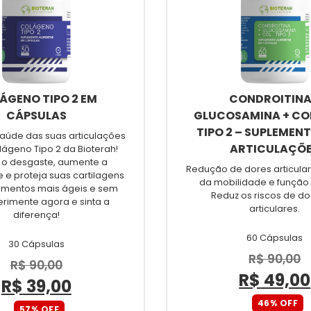
ÁGENO TIPO 2 EM
CONDROITINA
CÁPSULAS
GLUCOSAMINA + C
TIPO 2 – SUPLEMEN
aúde das suas articulações
ARTICULAÇÕ
ágeno Tipo 2 da Bioterah!
 o desgaste, aumente a
Redução de dores articular
de e proteja suas cartilagens
da mobilidade e função a
imentos mais ágeis e sem
Reduz os riscos de d
erimente agora e sinta a
articulares.
diferença!
60 Cápsulas
30 Cápsulas
R$
90,00
R$
90,00
R$
49,00
R$
39,00
46% OFF
57% OFF