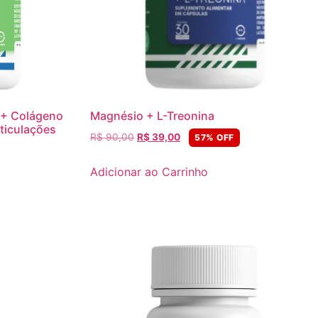
 + Colágeno
Magnésio + L-Treonina
ticulações
R$
90,00
R$
39,00
57% OFF
Adicionar ao Carrinho