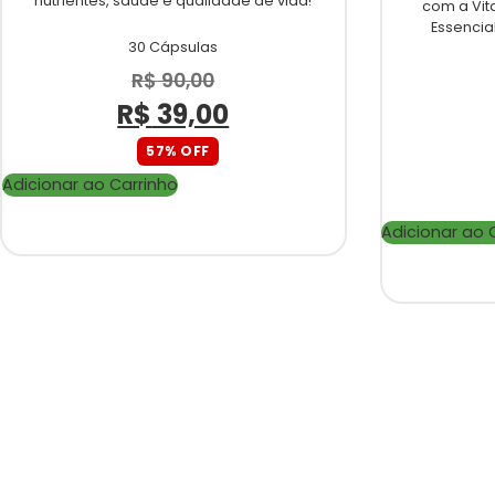
nutrientes, saúde e qualidade de vida!
com a Vit
Essencia
30 Cápsulas
R$
90,00
R$
39,00
57% OFF
Adicionar ao Carrinho
Adicionar ao 