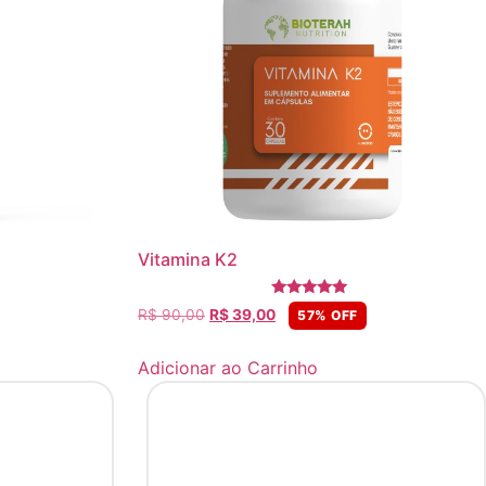
Vitamina K2
Avaliação
R$
90,00
R$
39,00
57% OFF
5.00
de 5
Adicionar ao Carrinho