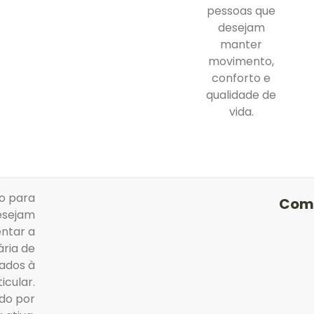
pessoas que
desejam
manter
movimento,
conforto e
qualidade de
vida.
do para
Com
esejam
ntar a
ária de
nados à
icular.
ado por