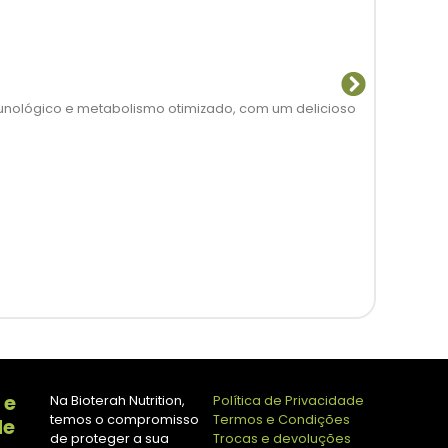
unológico e metabolismo otimizado, com um delicioso
Forta
Adiciona
 e
Na Bioterah Nutrition,
Política de Privacidade
temos o compromisso
Termos e Condições
de
de proteger a sua
Trocas e devoluções