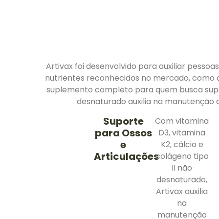
Artivax foi desenvolvido para auxiliar pesso
nutrientes reconhecidos no mercado, como cú
suplemento completo para quem busca suporte
desnaturado auxilia na manutenção d
Suporte
Com vitamina
para Ossos
D3, vitamina
e
K2, cálcio e
Articulações
colágeno tipo
II não
desnaturado,
Artivax auxilia
na
manutenção