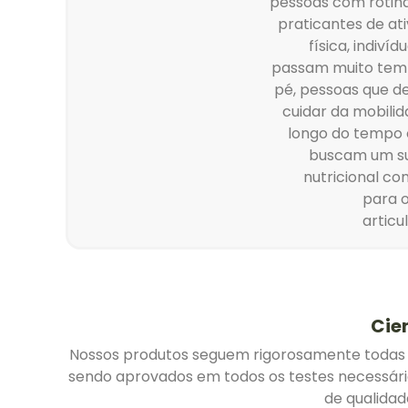
pessoas com rotina
praticantes de at
física, indivíd
passam muito te
pé, pessoas que d
cuidar da mobili
longo do tempo 
buscam um s
nutricional c
para o
articu
Cie
Nossos produtos seguem rigorosamente todas as
sendo aprovados em todos os testes necessários
de qualida