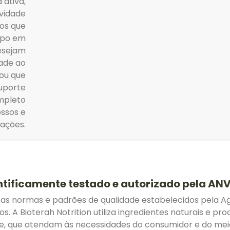
 ativa,
ividade
uos que
mpo em
esejam
dade ao
ou que
uporte
ompleto
ssos e
lações.
ntificamente testado e autorizado pela ANV
 normas e padrões de qualidade estabelecidos pela Agên
. A Bioterah Notrition utiliza ingredientes naturais e p
de, que atendam às necessidades do consumidor e do mei