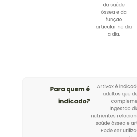
da saúde
óssea e da
função
articular no dia
a dia.
Artivax é indica
Para quem é
adultos que d
indicado?
compleme
ingestão di
nutrientes relacio
saúde óssea e art
Pode ser utiliz