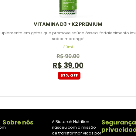
VITAMINA D3 + K2 PREMIUM
um suplemento em gotas que promove saúde óssea, fortalecimento im
sabor morango!
30ml
R$
90,00
R$
39,00
57% OFF
Sobre nós
Segurança
A Bioterah Nutrition
com
nasceu com a missão
privacida
de transformar vidas por