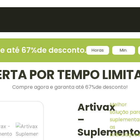
L
e até 67%de desconto.
Horas
Min.
ERTA POR TEMPO LIMIT
Compre agora e garanta até 67%de desconto!
Artivax
Melhor
solução par
–
suplementa
as
Suplement
articulaçõe