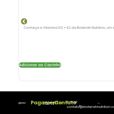
Conheça a Vitamina D3 + K2 da Bioterah Nutrition, 
Adicionar ao Carrinho
Pagamento
Contato
E-mail:
contato@bioterahnutrition.