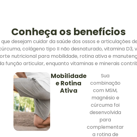
Conheça os benefícios
as que desejam cuidar da saúde dos ossos e articulações d
rcuma, colágeno tipo II não desnaturado, vitamina D3, 
 nutricional para mobilidade, rotina ativa e manutenção
a função articular, enquanto vitaminas e minerais contr
Mobilidade
Sua
e Rotina
combinação
Ativa
com MSM,
magnésio e
cúrcuma foi
desenvolvida
para
complementar
a rotina de