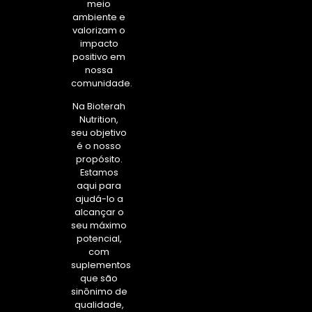
meio
ambiente e
valorizam o
impacto
positivo em
nossa
comunidade.
Na Bioterah
Nutrition,
seu objetivo
é o nosso
propósito.
Estamos
aqui para
ajudá-lo a
alcançar o
seu máximo
potencial,
com
suplementos
que são
sinônimo de
qualidade,