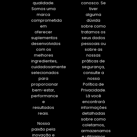
qualidade.
conosco. Se
Somos uma
tiver
marca
alguma
comprometida
dúvida
em
sobre como
oferecer
tratamos os
suplementos
seus dados
desenvolvidos
pessoais ou
com os
sobre as
melhores
nossas
ingredientes,
práticas de
cuidadosamente
segurança,
selecionados
consulte a
para
nossa
proporcionar
Política de
bem-estar,
Privacidade.
performance
Lá você
e
encontrará
resultados
informações
reais.
detalhadas
sobre como
Nossa
coletamos,
paixão pela
armazenamos
inovação e
e utilizamos