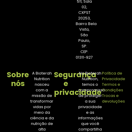
511, Sala
02,
CXPST
20253,
Bairro Bela
Vista,
São
Paulo,
SP.
CEP:
01311-927
Sobre
Segurança
A Bioterah
Na Bioterah
Política de
Nutrition
Nutrition,
Privacidade
nós
e
nasceu
temos o
Termos e
privacidade
com a
compromisso
Condições
missão de
de proteger
Trocas e
transformar
a sua
devoluções
vidas por
privacidade
meio da
e as
ciência e da
informações
nutrição de
que você
alta
compartilha