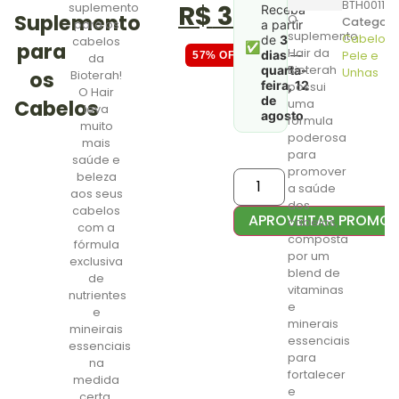
BTH0011
R$
39,00
em
avaliação
suplemento
Receba
Suplemento
O
de cliente
Categori
para os
a partir
suplemento
Cabelo,
de
3
cabelos
para
✅
Hair da
dias
—
Pele e
57% OFF
da
quarta-
Bioterah
Unhas
os
Bioterah!
feira, 12
possui
O Hair
de
Cabelos
uma
leva
agosto
.
fórmula
muito
poderosa
mais
para
saúde e
promover
beleza
a saúde
aos seus
dos
cabelos
APROVEITAR PROMO
cabelos,
com a
composta
fórmula
por um
exclusiva
blend de
de
vitaminas
nutrientes
e
e
minerais
mineirais
essenciais
essenciais
para
na
fortalecer
medida
e
certa.