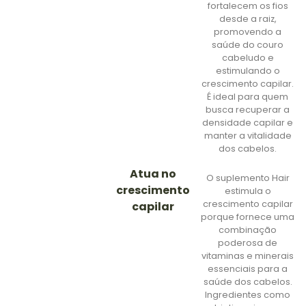
fortalecem os fios
desde a raiz,
promovendo a
saúde do couro
cabeludo e
estimulando o
crescimento capilar.
É ideal para quem
busca recuperar a
densidade capilar e
manter a vitalidade
dos cabelos.
Atua no
O suplemento Hair
crescimento
estimula o
crescimento capilar
capilar
porque fornece uma
combinação
poderosa de
vitaminas e minerais
essenciais para a
saúde dos cabelos.
Ingredientes como