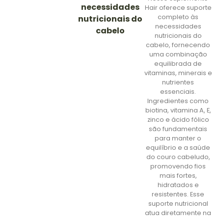
necessidades
Hair oferece suporte
completo às
nutricionais do
necessidades
cabelo
nutricionais do
cabelo, fornecendo
uma combinação
equilibrada de
vitaminas, minerais e
nutrientes
essenciais.
Ingredientes como
biotina, vitamina A, E,
zinco e ácido fólico
são fundamentais
para manter o
equilíbrio e a saúde
do couro cabeludo,
promovendo fios
mais fortes,
hidratados e
resistentes. Esse
suporte nutricional
atua diretamente na