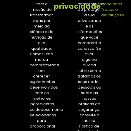
privacidade
com a
compromisso
Condições
missão de
de proteger
Trocas e
transformar
a sua
devoluções
vidas por
privacidade
meio da
e as
ciência e da
informações
nutrição de
que você
alta
compartilha
qualidade.
conosco. Se
Somos uma
tiver
marca
alguma
comprometida
dúvida
em
sobre como
oferecer
tratamos os
suplementos
seus dados
desenvolvidos
pessoais ou
com os
sobre as
melhores
nossas
ingredientes,
práticas de
cuidadosamente
segurança,
selecionados
consulte a
para
nossa
proporcionar
Política de