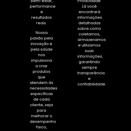
bem-estar,
Privacidade.
performance
Lá você
e
encontrará
resultados
informações
reais.
detalhadas
sobre como
Nossa
coletamos,
paixão pela
armazenamos
inovação e
e utilizamos
pela saúde
suas
nos
informações,
impulsiona
garantindo
a criar
sempre
produtos
transparência
que
e
atendem às
confiabilidade.
necessidades
específicas
de cada
cliente, seja
para
melhorar o
desempenho
físico,