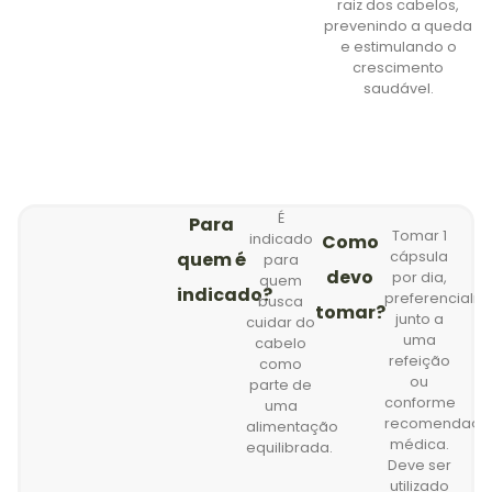
raiz dos cabelos,
prevenindo a queda
e estimulando o
crescimento
saudável.
É
Para
Tomar 1
indicado
Como
quem é
cápsula
para
devo
por dia,
quem
indicado?
preferencialm
busca
tomar?
junto a
cuidar do
uma
cabelo
refeição
como
ou
parte de
conforme
uma
recomendaçã
alimentação
médica.
equilibrada.
Deve ser
utilizado