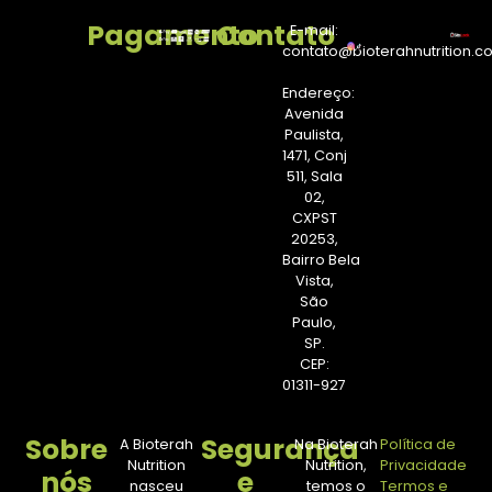
Pagamento
Contato
E-mail:
contato@bioterahnutrition.c
Endereço:
Avenida
Paulista,
1471, Conj
511, Sala
02,
CXPST
20253,
Bairro Bela
Vista,
São
Paulo,
SP.
CEP:
01311-927
Sobre
Segurança
A Bioterah
Na Bioterah
Política de
Nutrition
Nutrition,
Privacidade
nós
e
nasceu
temos o
Termos e