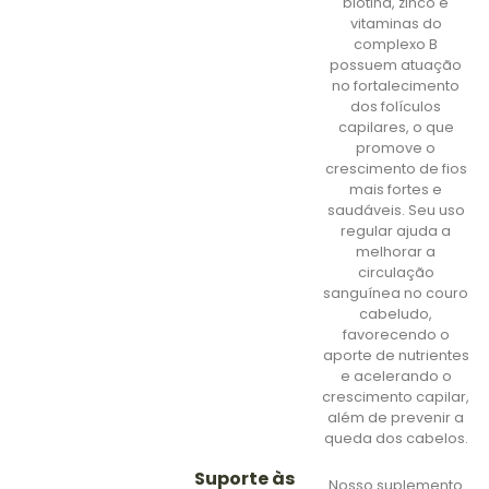
biotina, zinco e
vitaminas do
complexo B
possuem atuação
no fortalecimento
dos folículos
capilares, o que
promove o
crescimento de fios
mais fortes e
saudáveis. Seu uso
regular ajuda a
melhorar a
circulação
sanguínea no couro
cabeludo,
favorecendo o
aporte de nutrientes
e acelerando o
crescimento capilar,
além de prevenir a
queda dos cabelos.
Suporte às
Nosso suplemento