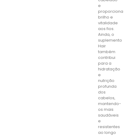
e
proporciona
brilho e
vitalidade
aos fios.
Ainda, o
suplemento
Hair
também
contribui
para a
hidratação
e
nutrição
profunda
dos
cabelos,
mantendo-
os mais
saudáveis
e
resistentes
ao longo