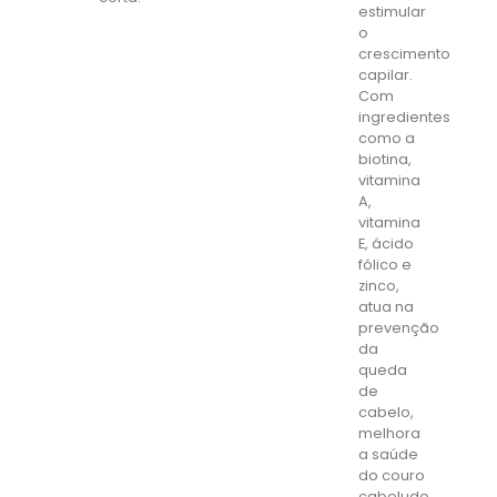
estimular
o
crescimento
capilar.
Com
ingredientes
como a
biotina,
vitamina
A,
vitamina
E, ácido
fólico e
zinco,
atua na
prevenção
da
queda
de
cabelo,
melhora
a saúde
do couro
cabeludo