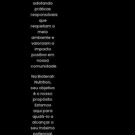
adotando
práticas
responsáveis
que
respeitam o
meio
ambiente e
valorizam o
impacto
positivo em
nossa
comunidade.
Na Bioterah
Nutrition,
seu objetivo
é o nosso
propósito.
Estamos
aqui para
ajudá-lo a
alcançar o
seu máximo
potencial,