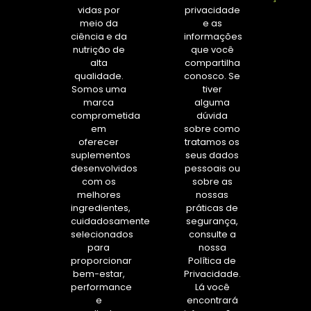
vidas por
privacidade
meio da
e as
ciência e da
informações
nutrição de
que você
alta
compartilha
qualidade.
conosco. Se
Somos uma
tiver
marca
alguma
comprometida
dúvida
em
sobre como
oferecer
tratamos os
suplementos
seus dados
desenvolvidos
pessoais ou
com os
sobre as
melhores
nossas
ingredientes,
práticas de
cuidadosamente
segurança,
selecionados
consulte a
para
nossa
proporcionar
Política de
bem-estar,
Privacidade.
performance
Lá você
e
encontrará