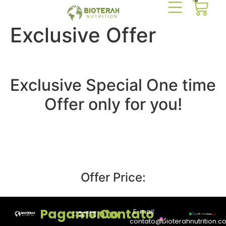
0
Exclusive Offer
Exclusive Special One time
Offer only for you!
Offer Price:
Pagamento
Contato
E-mail:
contato@bioterahnutrition.c